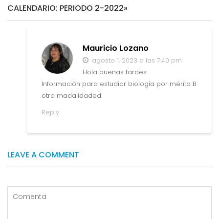
I
CALENDARIO: PERIODO 2-2022»
Ó
N
D
Mauricio Lozano
E
E
agosto 1, 2023 a las 7:40 pm
N
Hola buenas tardes
T
Información para estudiar biología por mérito B
R
otra madalidaded
A
D
Reply
A
S
LEAVE A COMMENT