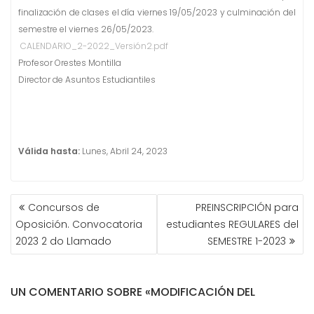
n
finalización de clases el día viernes 19/05/2023 y culminación del
i
semestre el viernes 26/05/2023.
d
CALENDARIO_2-2022_Versión2.pdf
o
Profesor Orestes Montilla
Director de Asuntos Estudiantiles
Válida hasta:
Lunes, Abril 24, 2023
Concursos de
PREINSCRIPCIÓN para
N
Oposición. Convocatoria
estudiantes REGULARES del
A
2023 2 do Llamado
SEMESTRE 1-2023
V
E
G
A
UN COMENTARIO SOBRE «MODIFICACIÓN DEL
C