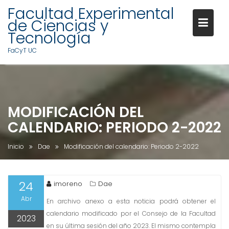
Facultad Experimental
de Ciencias y
Tecnología
FaCyT UC
S
a
l
MODIFICACIÓN DEL
t
a
CALENDARIO: PERIODO 2-2022
r
a
Inicio
Dae
Modificación del calendario: Periodo 2-2022
l
c
o
24
imoreno
Dae
n
Abr
En archivo anexo a esta noticia podrá obtener el
t
calendario modificado por el Consejo de la Facultad
2023
e
en su última sesión del año 2023. El mismo contempla