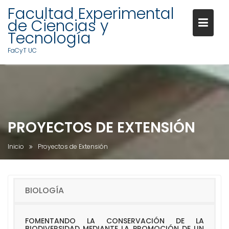
Facultad Experimental
de Ciencias y
Tecnología
FaCyT UC
S
a
l
t
a
PROYECTOS DE EXTENSIÓN
r
a
Inicio
Proyectos de Extensión
l
c
o
BIOLOGÍA
n
t
e
FOMENTANDO LA CONSERVACIÓN DE LA
BIODIVERSIDAD MEDIANTE LA PROMOCIÓN DE UN