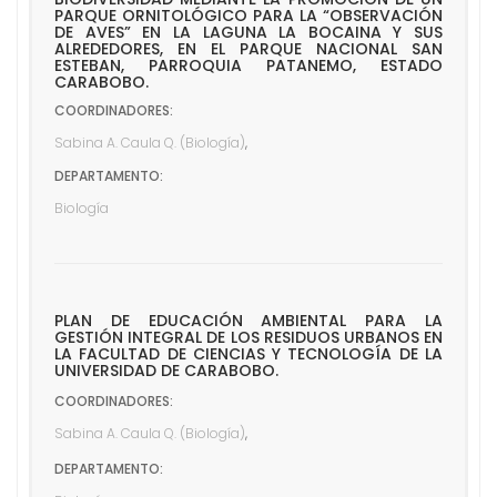
n
PARQUE ORNITOLÓGICO PARA LA “OBSERVACIÓN
i
DE AVES” EN LA LAGUNA LA BOCAINA Y SUS
ALREDEDORES, EN EL PARQUE NACIONAL SAN
d
ESTEBAN, PARROQUIA PATANEMO, ESTADO
CARABOBO.
o
COORDINADORES:
Sabina A. Caula Q. (Biología)
,
DEPARTAMENTO:
Biología
PLAN DE EDUCACIÓN AMBIENTAL PARA LA
GESTIÓN INTEGRAL DE LOS RESIDUOS URBANOS EN
LA FACULTAD DE CIENCIAS Y TECNOLOGÍA DE LA
UNIVERSIDAD DE CARABOBO.
COORDINADORES:
Sabina A. Caula Q. (Biología)
,
DEPARTAMENTO: