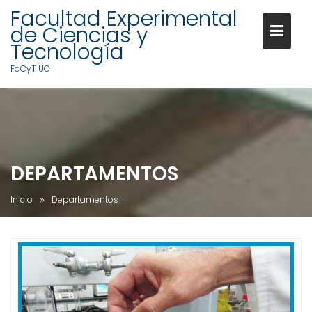
Facultad Experimental
de Ciencias y
Tecnología
FaCyT UC
S
a
l
t
a
DEPARTAMENTOS
r
a
Inicio
Departamentos
l
c
o
n
t
e