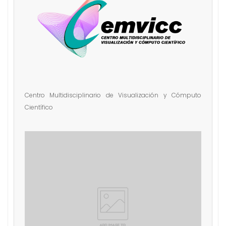
n
i
d
o
Centro Multidisciplinario de Visualización y Cómputo
Científico