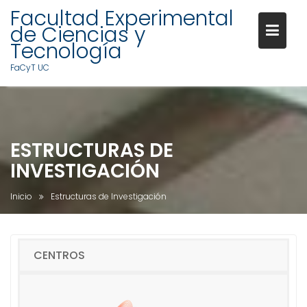
Facultad Experimental
de Ciencias y
Tecnología
FaCyT UC
S
a
l
ESTRUCTURAS DE
t
a
INVESTIGACIÓN
r
a
Inicio
Estructuras de Investigación
l
c
o
CENTROS
n
t
e