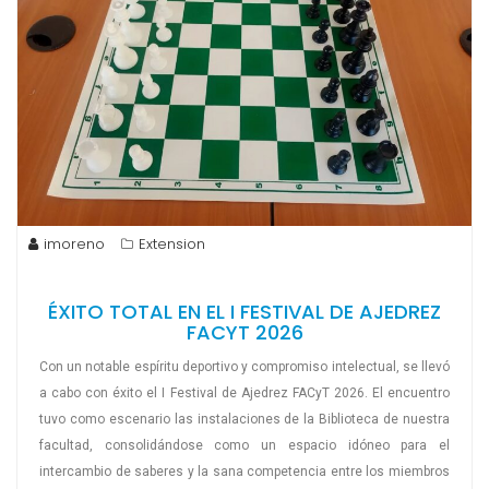
imoreno
Extension
ÉXITO TOTAL EN EL I FESTIVAL DE AJEDREZ
FACYT 2026
Con un notable espíritu deportivo y compromiso intelectual, se llevó
a cabo con éxito el I Festival de Ajedrez FACyT 2026. El encuentro
tuvo como escenario las instalaciones de la Biblioteca de nuestra
facultad, consolidándose como un espacio idóneo para el
intercambio de saberes y la sana competencia entre los miembros