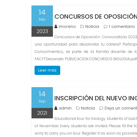
14
CONCURSOS DE OPOSICIÓN
Feb
imoreno
Noticia
1 comentario
2023
Concursos de Oposición. Convocatoria 2023. 
una oportunidad para desarrollar tu carrera? Parti
Conocimientos, sé parte de la familia docente de l
FACYTDecanato PUBLICACION CONCURSOS BIOLOGIA.pd
Leer más
14
INSCRIPCIÓN DEL NUEVO IN
Sep
admin
Noticia
Deja un coment
2021
Educational tour for biology students of ba
of November. Every students are invited. Please fill the
sorry to carry you on tour. Register it as soon as possibl