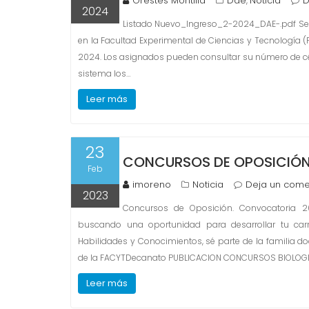
Orestes Montilla
Dae
Noticia
D
,
2024
Listado Nuevo_Ingreso_2-2024_DAE-.pdf Se i
en la Facultad Experimental de Ciencias y Tecnología (
2024. Los asignados pueden consultar su número de céd
sistema los…
Leer más
23
CONCURSOS DE OPOSICIÓN
Feb
imoreno
Noticia
Deja un come
2023
Concursos de Oposición. Convocatoria 202
buscando una oportunidad para desarrollar tu car
Habilidades y Conocimientos, sé parte de la familia d
de la FACYTDecanato PUBLICACION CONCURSOS BIOLOG
Leer más