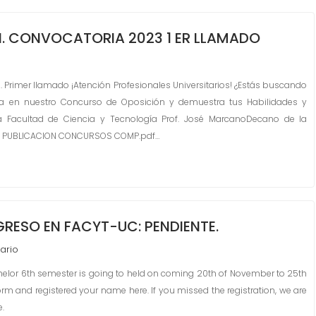
. CONVOCATORIA 2023 1 ER LLAMADO
Primer llamado ¡Atención Profesionales Universitarios! ¿Estás buscando
cipa en nuestro Concurso de Oposición y demuestra tus Habilidades y
a Facultad de Ciencia y Tecnología Prof. José MarcanoDecano de la
f PUBLICACION CONCURSOS COMP.pdf…
GRESO EN FACYT-UC: PENDIENTE.
ario
chelor 6th semester is going to held on coming 20th of November to 25th
 form and registered your name here. If you missed the registration, we are
e.