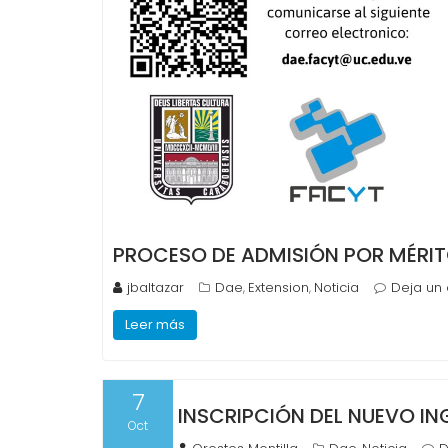
PROCESO DE ADMISIÓN POR MÉRI
jbaltazar
Dae
Extension
Noticia
Deja un
,
,
Leer más
7
INSCRIPCIÓN DEL NUEVO IN
Oct