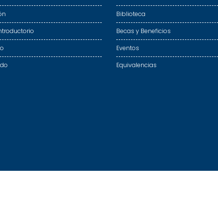
ón
Biblioteca
ntroductorio
Becas y Beneficios
do
Eventos
ado
Equivalencias
© Todos los derechos reservados 2026 - Dirección TIC
FACYT