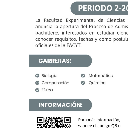
i
d
o