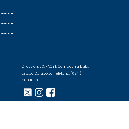
Dirección: UC, FACYT, Campus Bárbula,
Estado Carabobo. Teléfono: (0241)
6004000
Education Base por
Acme Themes