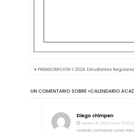
PREINSCRIPCIÓN 1-2024: Estudiantes Regulare
N
A
V
UN COMENTARIO SOBRE «CALENDARIO ACAD
E
G
A
C
Diego chimpen
I
enero 4, 2024 a las 12:43 
Ó
cuando comienza curso intr
N