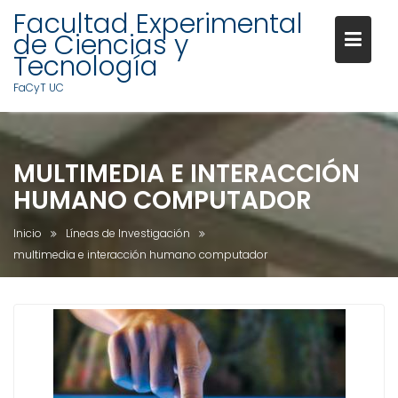
Facultad Experimental
de Ciencias y
Tecnología
FaCyT UC
S
a
MULTIMEDIA E INTERACCIÓN
l
t
HUMANO COMPUTADOR
a
r
Inicio
Líneas de Investigación
a
multimedia e interacción humano computador
l
c
o
n
t
e