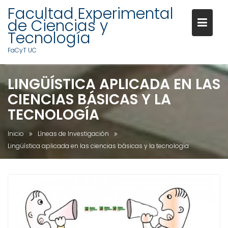
Facultad Experimental
de Ciencias y
Tecnología
FaCyT UC
S
LINGÜÍSTICA APLICADA EN LAS
a
CIENCIAS BÁSICAS Y LA
l
t
TECNOLOGÍA
a
r
Inicio
Líneas de Investigación
a
Lingüística aplicada en las ciencias básicas y la tecnología
l
c
o
n
t
e