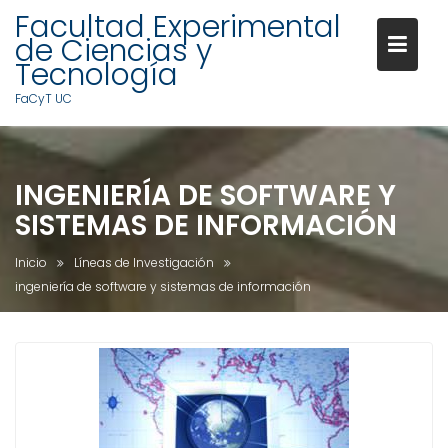
Facultad Experimental
de Ciencias y
Tecnología
FaCyT UC
S
a
INGENIERÍA DE SOFTWARE Y
l
t
SISTEMAS DE INFORMACIÓN
a
r
Inicio
Líneas de Investigación
a
ingeniería de software y sistemas de información
l
c
o
n
t
e