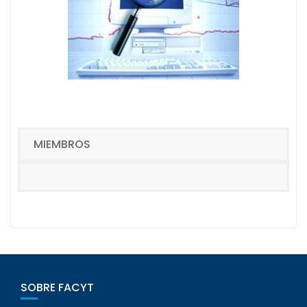
n
i
d
o
MIEMBROS
SOBRE FACYT