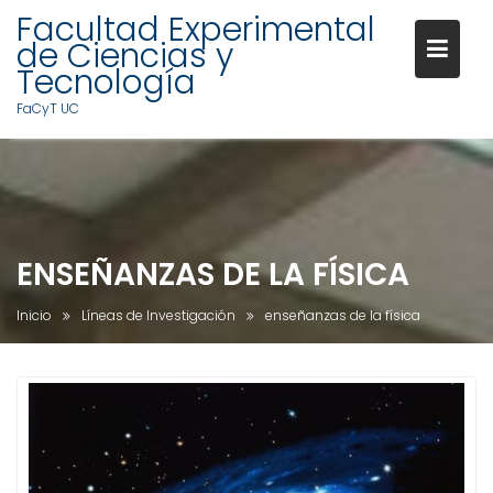
Facultad Experimental
de Ciencias y
Tecnología
FaCyT UC
S
a
l
t
a
ENSEÑANZAS DE LA FÍSICA
r
a
Inicio
Líneas de Investigación
enseñanzas de la física
l
c
o
n
t
e