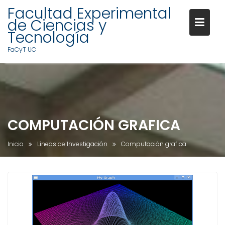
Facultad Experimental
de Ciencias y
Tecnología
FaCyT UC
S
a
l
t
a
COMPUTACIÓN GRAFICA
r
a
Inicio
Líneas de Investigación
Computación grafica
l
c
o
n
t
e