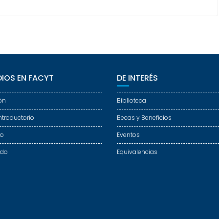
IOS EN FACYT
DE INTERÉS
ón
Biblioteca
ntroductorio
Becas y Beneficios
do
Eventos
ado
Equivalencias