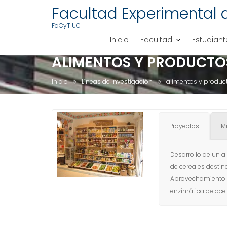
S
Facultad Experimental 
a
FaCyT UC
l
Inicio
Facultad
Estudiant
t
a
ALIMENTOS Y PRODUCTO
r
a
Inicio
Líneas de Investigación
alimentos y produc
l
c
o
Proyectos
M
n
t
e
Desarrollo de un 
n
de cereales desti
i
Aprovechamiento
d
enzimática de ace
o