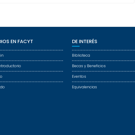
IOS EN FACYT
DE INTERÉS
ón
Biblioteca
ntroductorio
Becas y Beneficios
do
Eventos
ado
Equivalencias