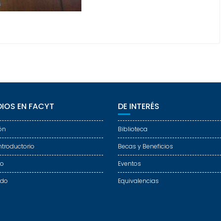
IOS EN FACYT
DE INTERÉS
ón
Biblioteca
ntroductorio
Becas y Beneficios
do
Eventos
ado
Equivalencias