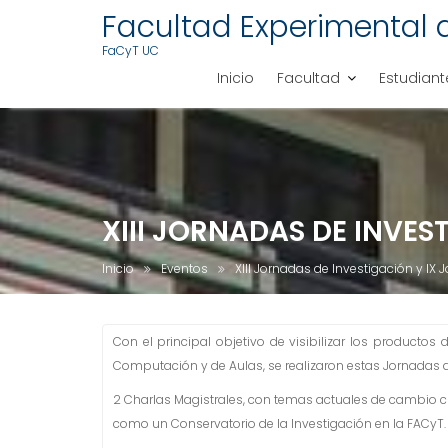
Facultad Experimental 
FaCyT UC
Inicio
Facultad
Estudiant
S
a
l
t
a
XIII JORNADAS DE INVES
r
a
Inicio
Eventos
XIII Jornadas de Investigación y IX
l
c
o
Con el principal objetivo de visibilizar los productos 
n
Computación y de Aulas, se realizaron estas Jornadas d
t
2 Charlas Magistrales, con temas actuales de cambio cli
e
como un Conservatorio de la Investigación en la FACyT.
n