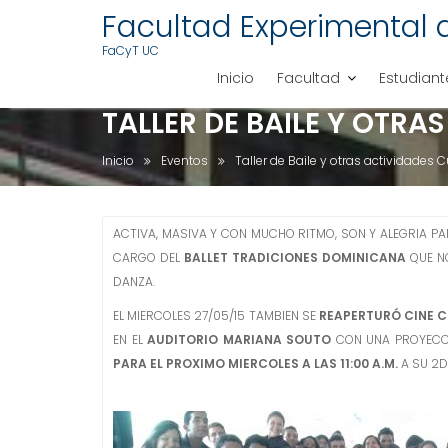
S
Facultad Experimental 
a
FaCyT UC
l
Inicio
Facultad
Estudiant
t
a
TALLER DE BAILE Y OTRA
r
a
Inicio
Eventos
Taller de Baile y otras actividades C
l
c
o
ACTIVA, MASIVA Y CON MUCHO RITMO, SON Y ALEGRIA P
n
CARGO DEL
BALLET TRADICIONES DOMINICANA
QUE N
t
DANZA.
e
EL MIERCOLES 27/05/15 TAMBIEN SE
REAPERTURÓ CINE C
n
EN EL
AUDITORIO MARIANA SOUTO
CON UNA PROYECCI
i
PARA EL PROXIMO MIERCOLES A LAS 11:00 A.M.
A SU 2D
d
o