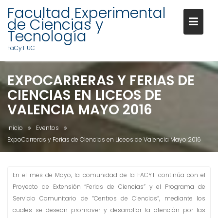
Facultad Experimental
de Ciencias y
Tecnología
FaCyT UC
S
EXPOCARRERAS Y FERIAS DE
a
CIENCIAS EN LICEOS DE
l
t
VALENCIA MAYO 2016
a
r
Inicio
Eventos
a
ExpoCarreras y Ferias de Ciencias en Liceos de Valencia Mayo 2016
l
c
o
En el mes de Mayo, la comunidad de la FACYT continúa con el
n
Proyecto de Extensión “Ferias de Ciencias” y el Programa de
t
Servicio Comunitario de “Centros de Ciencias”, mediante los
e
cuales se desean promover y desarrollar la atención por las