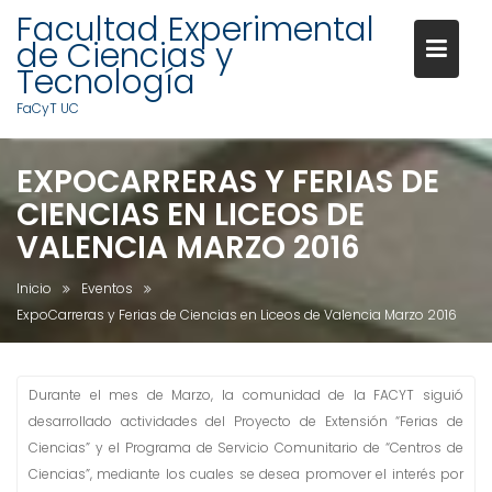
Facultad Experimental
de Ciencias y
Tecnología
FaCyT UC
S
EXPOCARRERAS Y FERIAS DE
a
CIENCIAS EN LICEOS DE
l
t
VALENCIA MARZO 2016
a
r
Inicio
Eventos
a
ExpoCarreras y Ferias de Ciencias en Liceos de Valencia Marzo 2016
l
c
o
Durante el mes de Marzo, la comunidad de la FACYT siguió
n
desarrollado actividades del Proyecto de Extensión “Ferias de
t
Ciencias” y el Programa de Servicio Comunitario de “Centros de
e
Ciencias”, mediante los cuales se desea promover el interés por