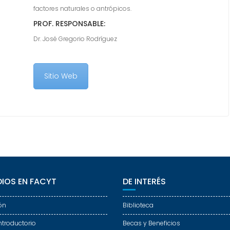
factores naturales o antrópicos.
PROF. RESPONSABLE:
Dr. José Gregorio Rodríguez
Sitio Web
IOS EN FACYT
DE INTERÉS
ón
Biblioteca
ntroductorio
Becas y Beneficios