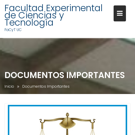
Facultad Experimental
de Ciencias y
Tecnología
FaCyT UC
S
a
l
t
a
DOCUMENTOS IMPORTANTES
r
a
Inicio
Documentos Importantes
l
c
o
n
t
e