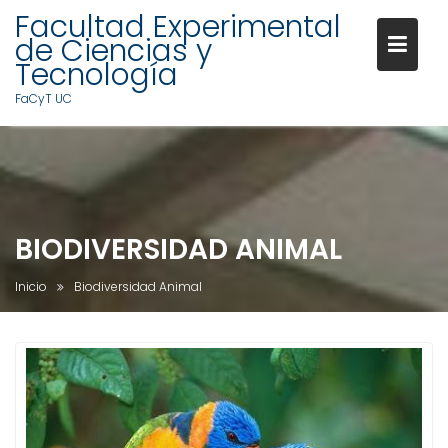
Facultad Experimental
de Ciencias y
Tecnología
FaCyT UC
S
a
l
t
a
BIODIVERSIDAD ANIMAL
r
a
Inicio
Biodiversidad Animal
l
c
o
n
t
e