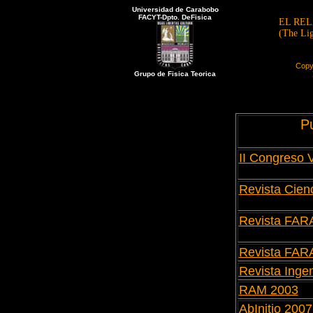
Universidad de Carabobo
FACYT-Dpto. DeFisica
EL RE
(The Lig
Copy
Grupo de Fisica Teorica
P
II Congreso 
Revista Cien
Revista FAR
Revista FAR
Revista Inge
RAM 2003
AbInitio 2007