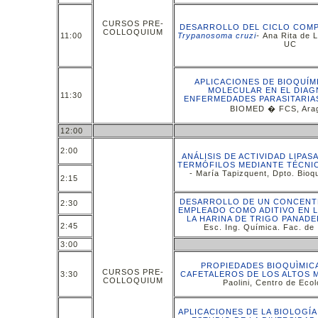
CURSOS PRE-
DESARROLLO DEL CICLO COMP
COLLOQUIUM
11:00
Trypanosoma cruzi
-
Ana Rita de
UC
APLICACIONES DE BIOQUÍM
MOLECULAR EN EL DIAG
11:30
ENFERMEDADES PARASITARIA
BIOMED � FCS, Ara
12:00
2:00
ANÁLISIS DE ACTIVIDAD LIPAS
TERMÓFILOS MEDIANTE TÉCNI
- María Tapizquent, Dpto. Bioq
2:15
DESARROLLO DE UN CONCENT
2:30
EMPLEADO COMO ADITIVO EN 
LA HARINA DE TRIGO PANADE
2:45
Esc. Ing. Química. Fac. de 
3:00
PROPIEDADES BIOQUÌMIC
CURSOS PRE-
3:30
CAFETALEROS DE LOS ALTOS 
COLLOQUIUM
Paolini, Centro de Ecol
APLICACIONES DE LA BIOLOGÍ