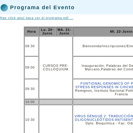
Programa del Evento
Has click aquí para ver el programa.pdf ...
Lu. 20-
MA. 21-
Hora
MI. 22-Junio
Junio
Junio
08:30
Bienvenida/Inscripciones/Ent
CURSOS PRE-
Inauguración, Palabras del D
09:00
COLLOQUIUM
Marcano,Palabras del Comi
FUNTIONAL GENOMICS OF 
STRESS RESPONSES IN CHICK
09:30
Remignon, Instituto Nacional Poli
Francia
10:00
VIRUS DENGUE 2: TRADUCCIÓN
10:30
OLIGONUCLEÓTIDOS ANTISEN
Dpto. Bioquímica - Fac. Od